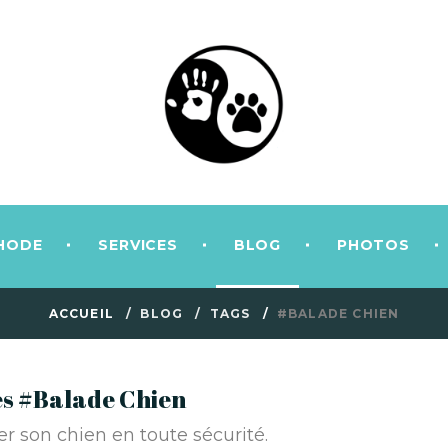
HODE
SERVICES
BLOG
PHOTOS
ACCUEIL
BLOG
TAGS
#BALADE CHIEN
gés #Balade Chien
r son chien en toute sécurité.