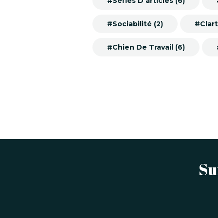
#Séries D’articles (6)
#Sociabilité (2)
#Clart
#Chien De Travail (6)
Su