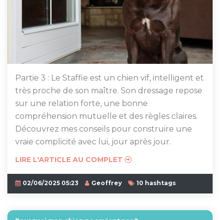
Partie 3 : Le Staffie est un chien vif, intelligent et
très proche de son maître. Son dressage repose
sur une relation forte, une bonne
compréhension mutuelle et des règles claires.
Découvrez mes conseils pour construire une
vraie complicité avec lui, jour après jour.
LIRE L'ARTICLE AU COMPLET
02/06/2025 05:23
Geoffrey
10 hashtags