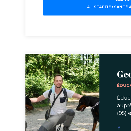
4 – STAFFIE : SANT
Ge
ÉDUC
Éduca
auprè
(95) 