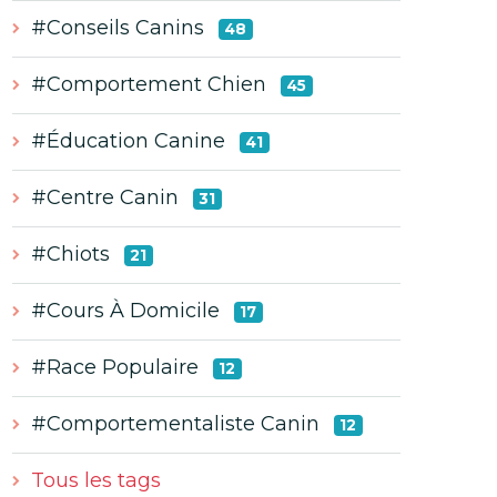
#Conseils Canins
48
#Comportement Chien
45
#Éducation Canine
41
#Centre Canin
31
#Chiots
21
#Cours À Domicile
17
#Race Populaire
12
#Comportementaliste Canin
12
Tous les tags