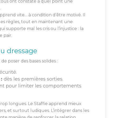
tous ont constaté à quel point une
.
l apprend vite… à condition d’être motivé. Il
les règles, tout en maintenant une
i supporte mal les cris ou l’injustice : la
 pair.
du dressage
de poser des bases solides :
écurité.
:
dès les premières sorties.
 pour limiter les comportements
s trop longues. Le Staffie apprend mieux
s, et surtout ludiques. L’intégrer dans les
nte manière de renforcer la relation.