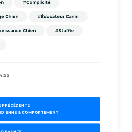
on
#Complicité
ge Chien
#Éducateur Canin
éissance Chien
#Staffie
14:55
E PRÉCÉDENTE
UOTIDIENNE & COMPORTEMENT
 SUIVANTE →