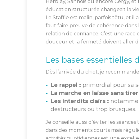
Herblay, Sannois ou encore Cergy, et 
éducation structurée changeait la vie
Le Staffie est malin, parfois têtu, et i
faut faire preuve de cohérence dans 
relation de confiance. C’est une race qu
douceur et la fermeté doivent aller de
Les bases essentielles 
Dès l’arrivée du chiot, je recommande 
Le rappel :
primordial pour sa s
La marche en laisse sans tirer 
Les interdits clairs :
notamment
destructeurs ou trop brusques.
Je conseille aussi d’éviter les séance
dans des moments courts mais régulier
activités quotidiennes est une excelle