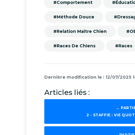
#Comportement
#Éducati
#Méthode Douce
#Dressa
#Relation Maître Chien
#Ob
#Races De Chiens
#Races
Dernière modification le : 12/07/2025 
Articles liés :
← PARTI
2 - STAFFIE : VIE Q
PARTIE