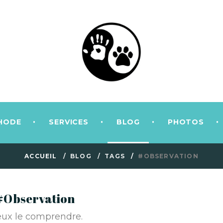
HODE
SERVICES
BLOG
PHOTOS
ACCUEIL
BLOG
TAGS
#OBSERVATION
é #Observation
eux le comprendre.