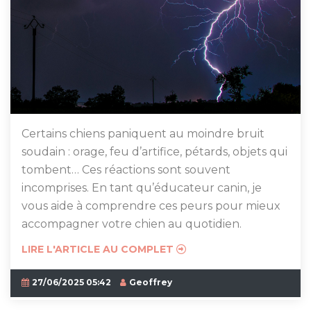
Certains chiens paniquent au moindre bruit
soudain : orage, feu d’artifice, pétards, objets qui
tombent… Ces réactions sont souvent
incomprises. En tant qu’éducateur canin, je
vous aide à comprendre ces peurs pour mieux
accompagner votre chien au quotidien.
LIRE L'ARTICLE AU COMPLET
27/06/2025 05:42
Geoffrey