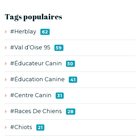
Tags populaires
#Herblay
62
#Val d’Oise 95
59
#Éducateur Canin
50
#Éducation Canine
41
#Centre Canin
31
#Races De Chiens
28
#Chiots
21