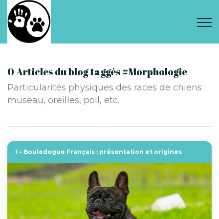
0 Articles du blog taggés #Morphologie
Particularités physiques des races de chiens :
museau, oreilles, poil, etc.
1 – Bouledogue Français : présentation et origines