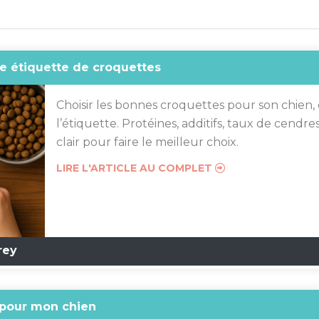
e étiquette de croquettes
Choisir les bonnes croquettes pour son chien, c’
l’étiquette. Protéines, additifs, taux de cendre
clair pour faire le meilleur choix.
LIRE L'ARTICLE AU COMPLET
rey
 pour mon chien