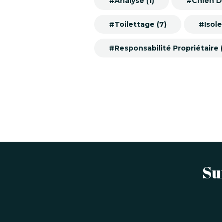
#Analyse (1)
#Chien D
#Toilettage (7)
#Isole
#Responsabilité Propriétaire (
Su