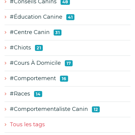
#Conseils Canins
48
#Éducation Canine
41
#Centre Canin
31
#Chiots
21
#Cours À Domicile
17
#Comportement
16
#Races
14
#Comportementaliste Canin
12
Tous les tags