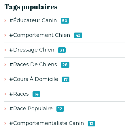
Tags populaires
#Éducateur Canin
50
#Comportement Chien
45
#Dressage Chien
31
#Races De Chiens
28
#Cours À Domicile
17
#Races
14
#Race Populaire
12
#Comportementaliste Canin
12