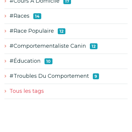
#Cours À Domicile
17
#Races
14
#Race Populaire
12
#Comportementaliste Canin
12
#Éducation
10
#Troubles Du Comportement
9
Tous les tags