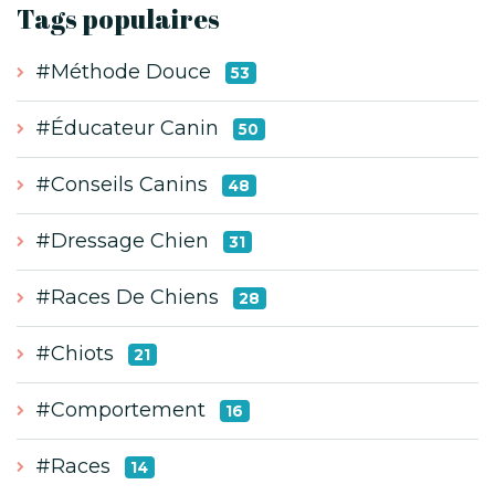
Tags populaires
#Méthode Douce
53
#Éducateur Canin
50
#Conseils Canins
48
#Dressage Chien
31
#Races De Chiens
28
#Chiots
21
#Comportement
16
#Races
14