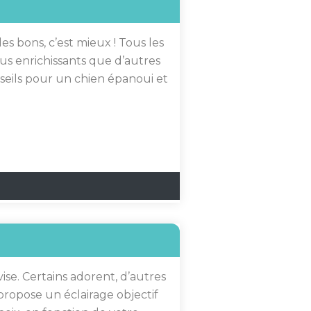
 les bons, c’est mieux ! Tous les
lus enrichissants que d’autres
seils pour un chien épanoui et
ise. Certains adorent, d’autres
propose un éclairage objectif